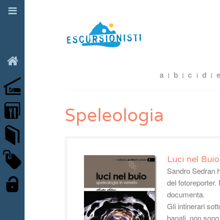
Home
a
b
c
d
Rifugi
Ricette
Speleologia
Libri
Marchi
Luci nel Buio
Sandro Sedran ha
del fotoreporter.
Login
documenta.
Gli intinerari so
banali, non son