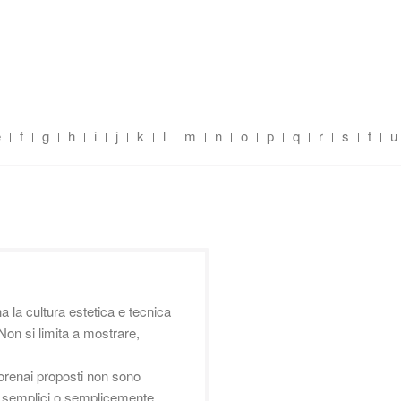
e
f
g
h
i
j
k
l
m
n
o
p
q
r
s
t
u
 la cultura estetica e tecnica
 Non si limita a mostrare,
ttorenai proposti non sono
o semplici o semplicemente