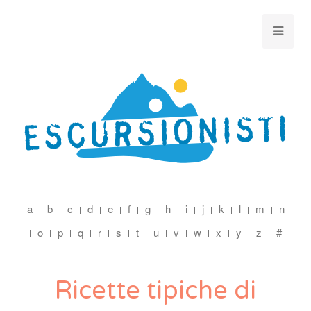
a
b
c
d
e
f
g
h
i
j
k
l
m
n
o
p
q
r
s
t
u
v
w
x
y
z
#
Ricette tipiche di