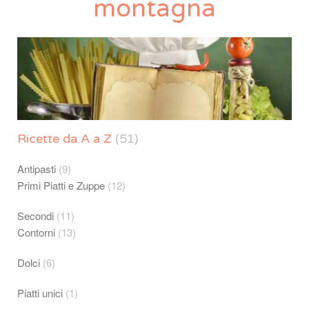
montagna
Ricette da A a Z
(51)
Antipasti
(9)
Primi Piatti e Zuppe
(12)
Secondi
(11)
Contorni
(13)
Dolci
(6)
Piatti unici
(1)