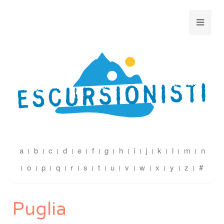
a
b
c
d
e
f
g
h
i
j
k
l
m
n
o
p
q
r
s
t
u
v
w
x
y
z
#
Puglia