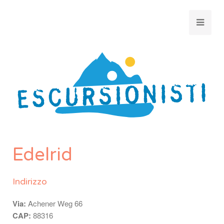
Edelrid
Indirizzo
Via:
Achener Weg 66
CAP:
88316