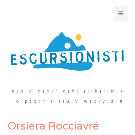
a
b
c
d
e
f
g
h
i
j
k
l
m
n
o
p
q
r
s
t
u
v
w
x
y
z
#
Orsiera Rocciavré