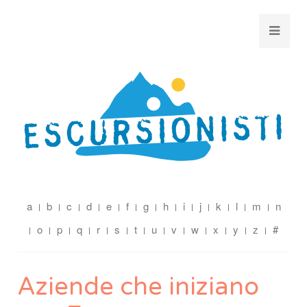
a
b
c
d
e
f
g
h
i
j
k
l
m
n
o
p
q
r
s
t
u
v
w
x
y
z
#
Aziende che iniziano